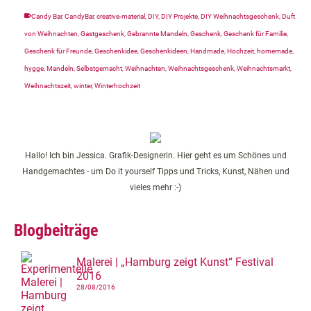
Candy Bar
,
CandyBar
,
creative-material
,
DIY
,
DIY Projekte
,
DIY Weihnachtsgeschenk
,
Duft
von Weihnachten
,
Gastgeschenk
,
Gebrannte Mandeln
,
Geschenk
,
Geschenk für Familie
,
Geschenk für Freunde
,
Geschenkidee
,
Geschenkideen
,
Handmade
,
Hochzeit
,
homemade
,
hygge
,
Mandeln
,
Selbstgemacht
,
Weihnachten
,
Weihnachtsgeschenk
,
Weihnachtsmarkt
,
Weihnachtszeit
,
winter
,
Winterhochzeit
Hallo! Ich bin Jessica. Grafik-Designerin. Hier geht es um Schönes und
Handgemachtes - um Do it yourself Tipps und Tricks, Kunst, Nähen und
vieles mehr :-)
Blogbeiträge
Malerei | „Hamburg zeigt Kunst“ Festival
2016
28/08/2016