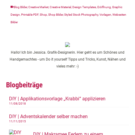
Blog Bilder
,
Creative Market
,
Creative Material
,
Design Templates
,
Eröffnung
,
Graphic
Design
,
Printable PDF
,
Shop
,
Shop Bilder
,
Styled Stock Photography
,
Vorlagen
,
Webseiten
Bilder
Hallo! Ich bin Jessica. Grafik-Designerin. Hier geht es um Schönes und
Handgemachtes - um Do it yourself Tipps und Tricks, Kunst, Nähen und
vieles mehr :-)
Blogbeiträge
DIY | Applikationsvorlage „Krabbi“ applizieren
11/08/2018
DIY | Adventskalender selber machen
11/11/2015
DIY | Makramee Federn zu einem