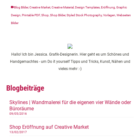
Blog Bilder
,
Creative Market
,
Creative Material
,
Design Templates
,
Eröffnung
,
Graphic
Design
,
Printable PDF
,
Shop
,
Shop Bilder
,
Styled Stock Photography
,
Vorlagen
,
Webseiten
Bilder
Hallo! Ich bin Jessica. Grafik-Designerin. Hier geht es um Schönes und
Handgemachtes - um Do it yourself Tipps und Tricks, Kunst, Nähen und
vieles mehr :-)
Blogbeiträge
Skylines | Wandmalerei für die eigenen vier Wände oder
Büroräume
09/05/2016
Shop Eröffnung auf Creative Market
13/02/2017