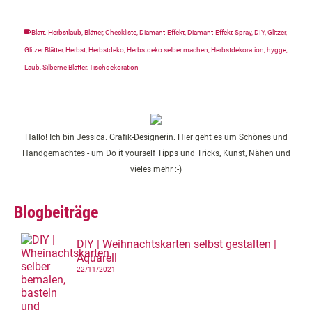
Blatt. Herbstlaub
,
Blätter
,
Checkliste
,
Diamant-Effekt
,
Diamant-Effekt-Spray
,
DIY
,
Glitzer
,
Glitzer Blätter
,
Herbst
,
Herbstdeko
,
Herbstdeko selber machen
,
Herbstdekoration
,
hygge
,
Laub
,
Silberne Blätter
,
Tischdekoration
Hallo! Ich bin Jessica. Grafik-Designerin. Hier geht es um Schönes und
Handgemachtes - um Do it yourself Tipps und Tricks, Kunst, Nähen und
vieles mehr :-)
Blogbeiträge
DIY | Weihnachtskarten selbst gestalten |
Aquarell
22/11/2021