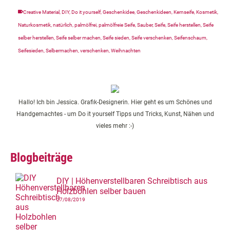
Creative Material
,
DIY
,
Do it yourself
,
Geschenkidee
,
Geschenkideen
,
Kernseife
,
Kosmetik
,
Naturkosmetik
,
natürlich
,
palmölfrei
,
palmölfreie Seife
,
Sauber
,
Seife
,
Seife herstellen
,
Seife
selber herstellen
,
Seife selber machen
,
Seife sieden
,
Seife verschenken
,
Seifenschaum
,
Seifesieden
,
Selbermachen
,
verschenken
,
Weihnachten
Hallo! Ich bin Jessica. Grafik-Designerin. Hier geht es um Schönes und
Handgemachtes - um Do it yourself Tipps und Tricks, Kunst, Nähen und
vieles mehr :-)
Blogbeiträge
DIY | Höhenverstellbaren Schreibtisch aus
Holzbohlen selber bauen
27/08/2019