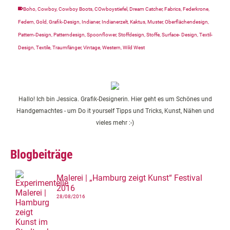
Boho
,
Cowboy
,
Cowboy Boots
,
COwboystiefel
,
Dream Catcher
,
Fabrics
,
Federkrone
,
Federn
,
Gold
,
Grafik-Design
,
Indianer
,
Indianerzelt
,
Kaktus
,
Muster
,
Oberflächendesign
,
Pattern-Design
,
Patterndesign
,
Spoonflower
,
Stoffdesign
,
Stoffe
,
Surface- Design
,
Textil-
Design
,
Textile
,
Traumfänger
,
Vintage
,
Western
,
Wild West
Hallo! Ich bin Jessica. Grafik-Designerin. Hier geht es um Schönes und
Handgemachtes - um Do it yourself Tipps und Tricks, Kunst, Nähen und
vieles mehr :-)
Blogbeiträge
Malerei | „Hamburg zeigt Kunst“ Festival
2016
28/08/2016