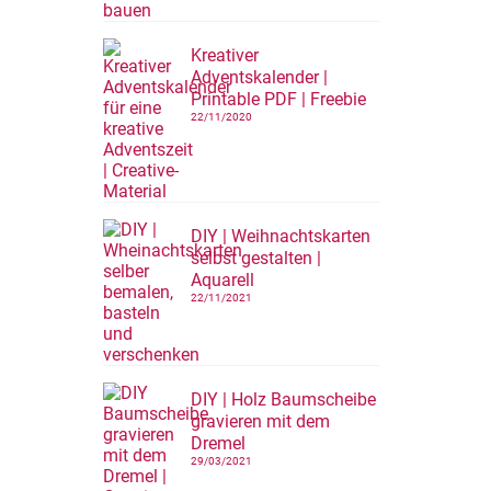
Kreativer
Adventskalender |
Printable PDF | Freebie
22/11/2020
DIY | Weihnachtskarten
selbst gestalten |
Aquarell
22/11/2021
DIY | Holz Baumscheibe
gravieren mit dem
Dremel
29/03/2021