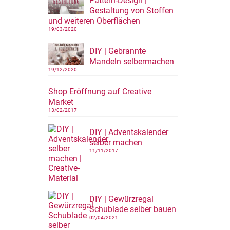
Pattern-Design |
Gestaltung von Stoffen
und weiteren Oberflächen
19/03/2020
DIY | Gebrannte
Mandeln selbermachen
19/12/2020
Shop Eröffnung auf Creative
Market
13/02/2017
DIY | Adventskalender
selber machen
11/11/2017
DIY | Gewürzregal
Schublade selber bauen
02/04/2021