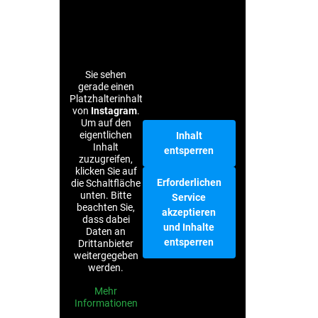
Sie sehen
gerade einen
Platzhalterinhalt
von
Instagram
.
Um auf den
eigentlichen
Inhalt
Inhalt
entsperren
zuzugreifen,
klicken Sie auf
Erforderlichen
die Schaltfläche
unten. Bitte
Service
beachten Sie,
akzeptieren
dass dabei
und Inhalte
Daten an
entsperren
Drittanbieter
weitergegeben
werden.
Mehr
Informationen