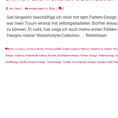
von
Jessi
|
eingetragen in:
Blog
|
0
Seit längerem beschäftige ich mich mit dem Pattern-Design.
war mein Traum einmal mit selbstgestalteten Stoffen etwa
zu können. Et voilá, hier zeige ich euch meine ersten Pattern-
Designs meiner Westernstyle-Collection. …
Weiterlesen
Boho
,
Cowboy
,
Cowboy Boots
,
COwboystiefel
,
Dream Catcher
,
Fabrics
,
Federkrone
,
Federn
,
Gol
Design
,
Indianer
,
Indianerzelt
,
Kaktus
,
Muster
,
Oberflächendesign
,
Pattern-Design
,
Patterndesign
,
S
Stoffdesign
,
Stoffe
,
Surface- Design
,
Textil-Design
,
Textile
,
Traumfänger
,
Vintage
,
Western
,
Wild Wes