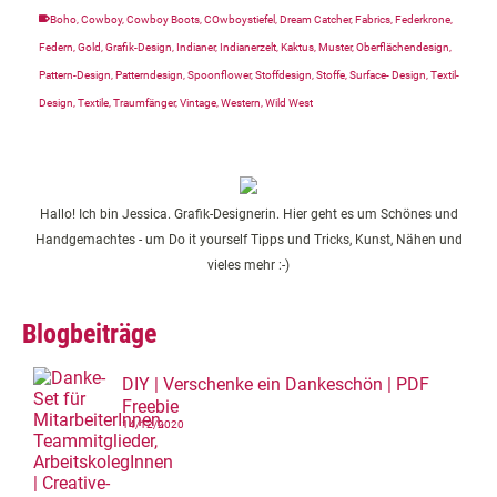
Boho
,
Cowboy
,
Cowboy Boots
,
COwboystiefel
,
Dream Catcher
,
Fabrics
,
Federkrone
,
Federn
,
Gold
,
Grafik-Design
,
Indianer
,
Indianerzelt
,
Kaktus
,
Muster
,
Oberflächendesign
,
Pattern-Design
,
Patterndesign
,
Spoonflower
,
Stoffdesign
,
Stoffe
,
Surface- Design
,
Textil-
Design
,
Textile
,
Traumfänger
,
Vintage
,
Western
,
Wild West
Hallo! Ich bin Jessica. Grafik-Designerin. Hier geht es um Schönes und
Handgemachtes - um Do it yourself Tipps und Tricks, Kunst, Nähen und
vieles mehr :-)
Blogbeiträge
DIY | Verschenke ein Dankeschön | PDF
Freebie
14/12/2020