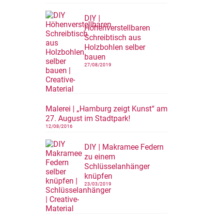
DIY |
Höhenverstellbaren
Schreibtisch aus
Holzbohlen selber
bauen
27/08/2019
Malerei | „Hamburg zeigt Kunst“ am
27. August im Stadtpark!
12/08/2016
DIY | Makramee Federn
zu einem
Schlüsselanhänger
knüpfen
23/03/2019