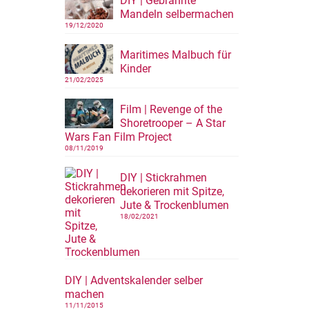
DIY | Gebrannte
Mandeln selbermachen
19/12/2020
Maritimes Malbuch für
Kinder
21/02/2025
Film | Revenge of the
Shoretrooper – A Star
Wars Fan Film Project
08/11/2019
DIY | Stickrahmen
dekorieren mit Spitze,
Jute & Trockenblumen
18/02/2021
DIY | Adventskalender selber
machen
11/11/2015