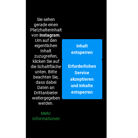
Sie sehen
gerade einen
Platzhalterinhalt
von
Instagram
.
Um auf den
eigentlichen
Inhalt
Inhalt
entsperren
zuzugreifen,
klicken Sie auf
Erforderlichen
die Schaltfläche
unten. Bitte
Service
beachten Sie,
akzeptieren
dass dabei
und Inhalte
Daten an
entsperren
Drittanbieter
weitergegeben
werden.
Mehr
Informationen