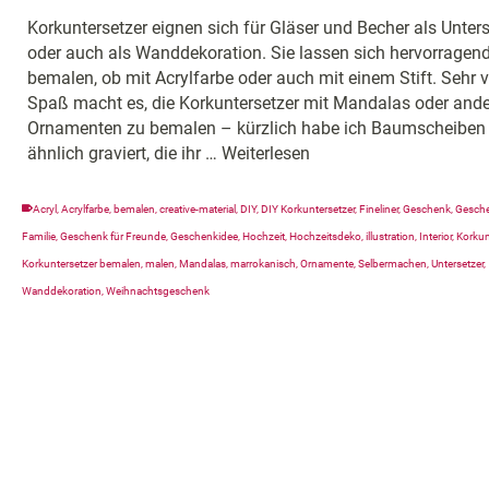
Korkuntersetzer eignen sich für Gläser und Becher als Unters
oder auch als Wanddekoration. Sie lassen sich hervorragen
bemalen, ob mit Acrylfarbe oder auch mit einem Stift. Sehr v
Spaß macht es, die Korkuntersetzer mit Mandalas oder and
Ornamenten zu bemalen – kürzlich habe ich Baumscheiben
ähnlich graviert, die ihr …
Weiterlesen
Acryl
,
Acrylfarbe
,
bemalen
,
creative-material
,
DIY
,
DIY Korkuntersetzer
,
Fineliner
,
Geschenk
,
Gesche
Familie
,
Geschenk für Freunde
,
Geschenkidee
,
Hochzeit
,
Hochzeitsdeko
,
illustration
,
Interior
,
Korkun
Korkuntersetzer bemalen
,
malen
,
Mandalas
,
marrokanisch
,
Ornamente
,
Selbermachen
,
Untersetzer
,
Wanddekoration
,
Weihnachtsgeschenk