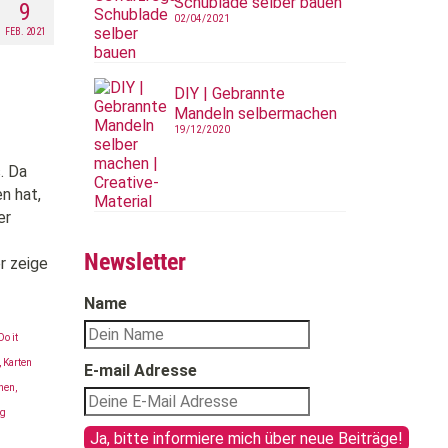
Schublade selber bauen
9
02/04/2021
FEB. 2021
DIY | Gebrannte
Mandeln selbermachen
19/12/2020
. Da
n hat,
er
Newsletter
r zeige
Name
Do it
,
Karten
E-mail Adresse
hen
,
ng