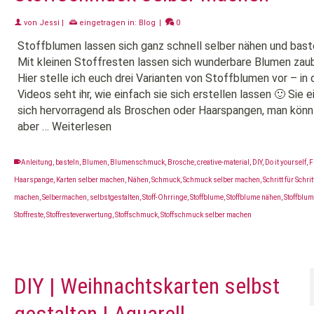
von
Jessi
|
eingetragen in:
Blog
|
0
Stoffblumen lassen sich ganz schnell selber nähen und bast
Mit kleinen Stoffresten lassen sich wunderbare Blumen zaub
Hier stelle ich euch drei Varianten von Stoffblumen vor – in 
Videos seht ihr, wie einfach sie sich erstellen lassen 🙂 Sie 
sich hervorragend als Broschen oder Haarspangen, man könn
aber …
Weiterlesen
Anleitung
,
basteln
,
Blumen
,
Blumenschmuck
,
Brosche
,
creative-material
,
DIY
,
Do it yourself
,
F
Haarspange
,
Karten selber machen
,
Nähen
,
Schmuck
,
Schmuck selber machen
,
Schritt für Schrit
machen
,
Selbermachen
,
selbstgestalten
,
Stoff-Ohrringe
,
Stoffblume
,
Stoffblume nähen
,
Stoffblu
Stoffreste
,
Stoffresteverwertung
,
Stoffschmuck
,
Stoffschmuck selber machen
DIY | Weihnachtskarten selbst