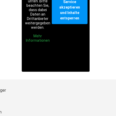
unten. Bitte
Service
beachten Sie,
akzeptieren
dass dabei
und Inhalte
Daten an
entsperren
Drittanbieter
weitergegeben
werden.
Mehr
Informationen
rger
m