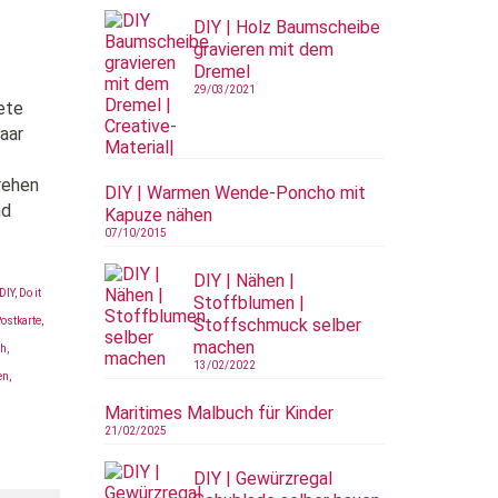
DIY | Holz Baumscheibe
gravieren mit dem
Dremel
29/03/2021
ete
aar
rehen
DIY | Warmen Wende-Poncho mit
nd
Kapuze nähen
07/10/2015
DIY | Nähen |
DIY
,
Do it
Stoffblumen |
ostkarte
,
Stoffschmuck selber
machen
gh
,
13/02/2022
en
,
Maritimes Malbuch für Kinder
21/02/2025
DIY | Gewürzregal