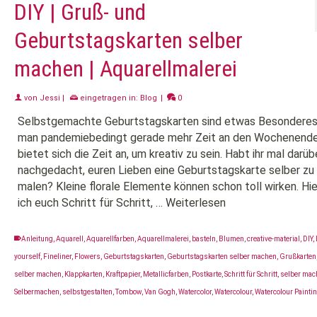
DIY | Gruß- und
Geburtstagskarten selber
machen | Aquarellmalerei
von
Jessi
|
eingetragen in:
Blog
|
0
Selbstgemachte Geburtstagskarten sind etwas Besonderes
man pandemiebedingt gerade mehr Zeit an den Wochenende
bietet sich die Zeit an, um kreativ zu sein. Habt ihr mal darüb
nachgedacht, euren Lieben eine Geburtstagskarte selber zu
malen? Kleine florale Elemente können schon toll wirken. Hie
ich euch Schritt für Schritt, …
Weiterlesen
Anleitung
,
Aquarell
,
Aquarellfarben
,
Aquarellmalerei
,
basteln
,
Blumen
,
creative-material
,
DIY
,
yourself
,
Fineliner
,
Flowers
,
Geburtstagskarten
,
Geburtstagskarten selber machen
,
Grußkarten
selber machen
,
Klappkarten
,
Kraftpapier
,
Metallicfarben
,
Postkarte
,
Schritt für Schritt
,
selber mac
Selbermachen
,
selbstgestalten
,
Tombow
,
Van Gogh
,
Watercolor
,
Watercolour
,
Watercolour Painti