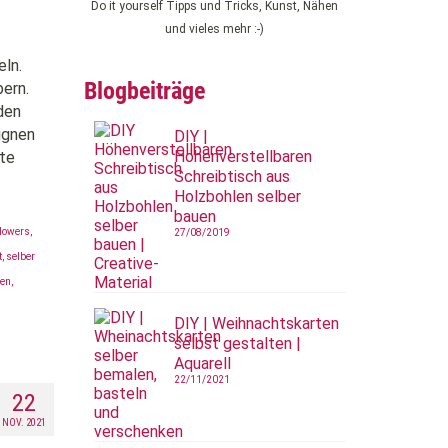
Do it yourself Tipps und Tricks, Kunst, Nähen
und vieles mehr :-)
eln.
Blogbeiträge
ern.
den
eignen
DIY |
Höhenverstellbaren
te
Schreibtisch aus
Holzbohlen selber
bauen
lowers
,
27/08/2019
t
,
selber
men
,
DIY | Weihnachtskarten
selbst gestalten |
Aquarell
22/11/2021
22
NOV. 2021