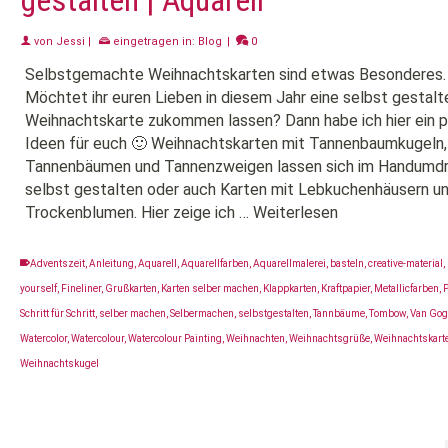
gestalten | Aquarell
von
Jessi
|
eingetragen in:
Blog
|
0
Selbstgemachte Weihnachtskarten sind etwas Besonderes.
Möchtet ihr euren Lieben in diesem Jahr eine selbst gestalt
Weihnachtskarte zukommen lassen? Dann habe ich hier ein p
Ideen für euch 🙂 Weihnachtskarten mit Tannenbaumkugeln,
Tannenbäumen und Tannenzweigen lassen sich im Handumd
selbst gestalten oder auch Karten mit Lebkuchenhäusern u
Trockenblumen. Hier zeige ich …
Weiterlesen
Adventszeit
,
Anleitung
,
Aquarell
,
Aquarellfarben
,
Aquarellmalerei
,
basteln
,
creative-material
,
yourself
,
Fineliner
,
Grußkarten
,
Karten selber machen
,
Klappkarten
,
Kraftpapier
,
Metallicfarben
,
P
Schritt für Schritt
,
selber machen
,
Selbermachen
,
selbstgestalten
,
Tannbäume
,
Tombow
,
Van Go
Watercolor
,
Watercolour
,
Watercolour Painting
,
Weihnachten
,
Weihnachtsgrüße
,
Weihnachtskart
Weihnachtskugel